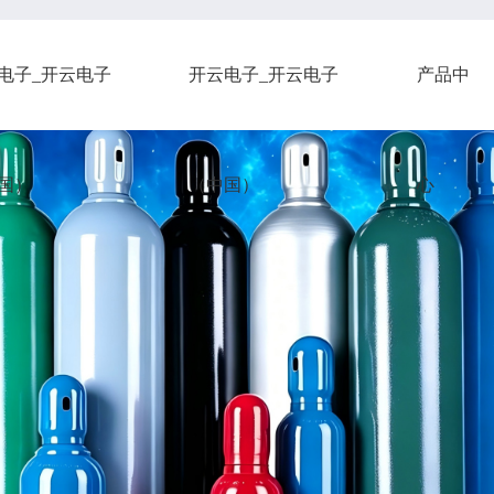
电子_开云电子
开云电子_开云电子
产品中
国）
（中国）
心