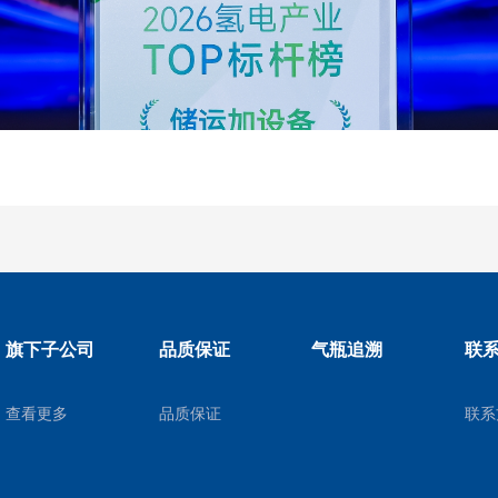
旗下子公司
品质保证
气瓶追溯
联
查看更多
品质保证
联系