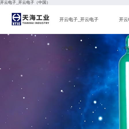
开云电子_开云电子（中国）
开云电子_开云电子
开云
（中国）
（中