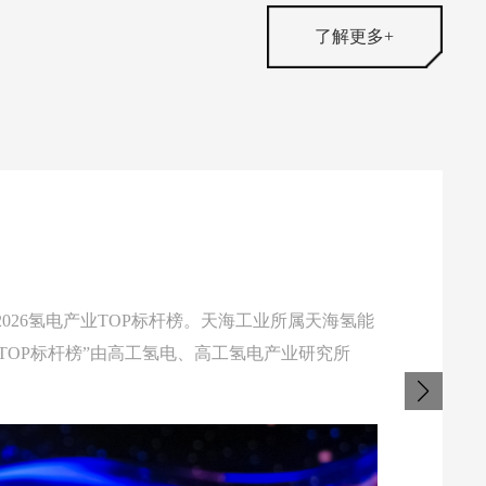
了解更多+
026氢电产业TOP标杆榜。天海工业所属天海氢能
TOP标杆榜”由高工氢电、高工氢电产业研究所
氢能关键技术突破与规模应用提供可借鉴的经验与