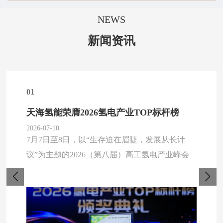
NEWS
新闻资讯
01
天海氢能荣膺2026氢电产业TOP标杆榜
2026-07-10
7月7日至8日，以“生存迫在眉睫，发展从长计
议”为主题的2026（第八届）高工氢电产业峰会
盛大举行，重磅发布2026氢电产业TOP标杆榜。
天海工业所属天海氢能凭借在氢能储运加设备领
域的技术创新实力与产业化成果，实力入选“储
运加设备”赛道标杆企业。 “2026氢电产业TOP标