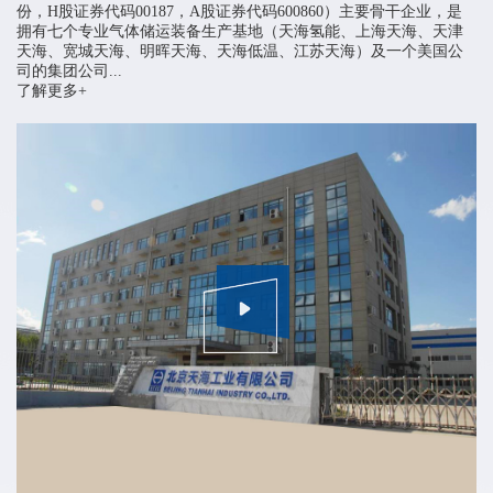
份，H股证券代码00187，A股证券代码600860）主要骨干企业，是
拥有七个专业气体储运装备生产基地（天海氢能、上海天海、天津
天海、宽城天海、明晖天海、天海低温、江苏天海）及一个美国公
司的集团公司...
了解更多+