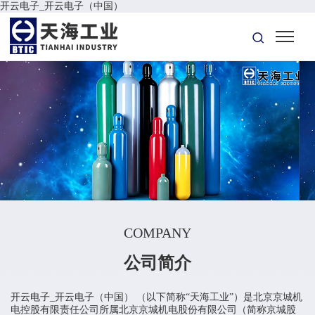
开云电子_开云电子（中国）
COMPANY
公司简介
开云电子_开云电子（中国） （以下简称“天海工业”）是北京京城机
电控股有限责任公司所属北京京城机电股份有限公司（简称京城股