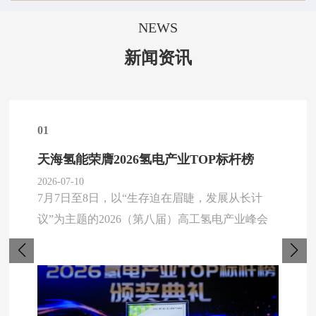
NEWS
新闻资讯
01
天海氢能荣膺2026氢电产业TOP标杆榜
2026-07-10
7月7日至8日，以“生存迫在眉睫，发展从长计
议”为主题的2026（第八届）高工氢电产业峰会
盛大举行，重磅发布2026氢电产业TOP标杆榜。
天海工业所属天海氢能凭借在氢能储运加设备领
域的技术创新实力与产业化成果，实力入选“储
运加设备”赛道标杆企业。 “2026氢电产业TOP标