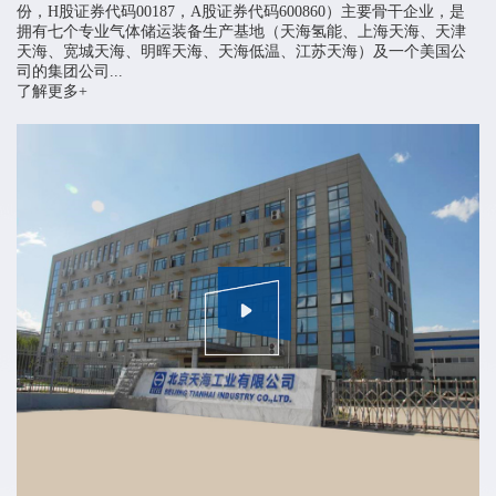
份，H股证券代码00187，A股证券代码600860）主要骨干企业，是
拥有七个专业气体储运装备生产基地（天海氢能、上海天海、天津
天海、宽城天海、明晖天海、天海低温、江苏天海）及一个美国公
司的集团公司...
了解更多+