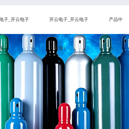
电子_开云电子
开云电子_开云电子
产品中
国）
（中国）
心