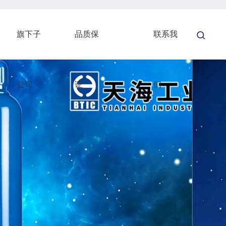
旗下子
品质保
联系我
公司
证
们