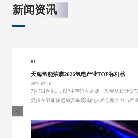
新闻资讯
01
天海氢能荣膺2026氢电产业TOP标杆榜
2026-07-10
7月7日至8日，以“生存迫在眉睫，发展从长计议”
凭借在氢能储运加设备领域的技术创新实力与产业化
（GGII）联合发起评选，旨在挖掘氢能产业各
示范。天海氢能此次入选，充分体现了行业对其综